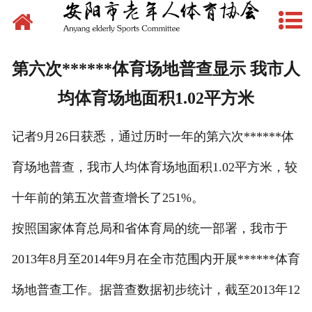
网站首页
新闻动态
第六次******体育场地普查显示 我市人
文件下载
均体育场地面积1.02平方米
制度管理
记者9月26日获悉，通过历时一年的第六次******体
组织建设
育场地普查，我市人均体育场地面积1.02平方米，较
场地建设
十年前的第五次普查增长了251%。
按照国家体育总局和省体育局的统一部署，我市于
赛事活动
2013年8月至2014年9月在全市范围内开展******体育
先锋典型
场地普查工作。据普查数据初步统计，截至2013年12
体育文化