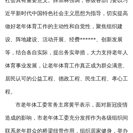
社会具有重要意义。薛崇林强调，各级各部门要以习
近平新时代中国特色社会主义思想为指导，切实提高
做好老年体育工作的主动性和自觉性，聚焦组织建
设、阵地建设、活动开展、经费******、创新发展
等，结合各自实际，提出务实举措，大力支持老年人
体育事业发展，让老年体育工作真正成为群众满意、
居民认可的公益工程、德政工程、民生工程、孝心工
程。
市老年体工委常务主席黄平表示，面对新冠疫情
造成的影响，市老年体工委充分发挥作为各级组织间
联系老年群众的桥梁纽带作用，组织居家健身，举办