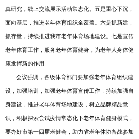
真研究，线上交流展示活动常态化。五是重心下沉，
面向基层，推进老年体育组织全覆盖。六是抓新建，
抓存量，持续推进我市老年体育场地建设。七是宣传
老年体育工作，服务老年体育健身，为老年人身体健
康发挥新的作用。
会议强调，各级体育部门要加强老年体育组织建
设，加强培训，加强老年体育宣传工作，持续加强自
身建设，推进老年体育场地建设，树立品牌精品意
识，积极探索尝试疫情常态化下老年体育健身模式，
要办好市第十四届老健会，助力省老年体协备战参加