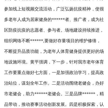
参加线上短视频交流活动，广泛弘扬抗疫精神，使很
多老年人成为居家健身的******者、推广者，成为社
区防疫抗疫的志愿者、参与者。场地建设持续推进，
组织网络不断******,要做好存量项目的维护修缮，
不断提升品质功能，为老年人体育健身提供更好的场
地设施环境。黄平强调，下一步，针对我市老年体育
工作要重点做好七方面，一是加强政治学习，提高政
治站位，谋划全年工作。二是活动围绕老健会，办好
市老健会，助力******老健会。三是品牌******，精
品带动，推动赛事活动创新发展。四是积极探索，认