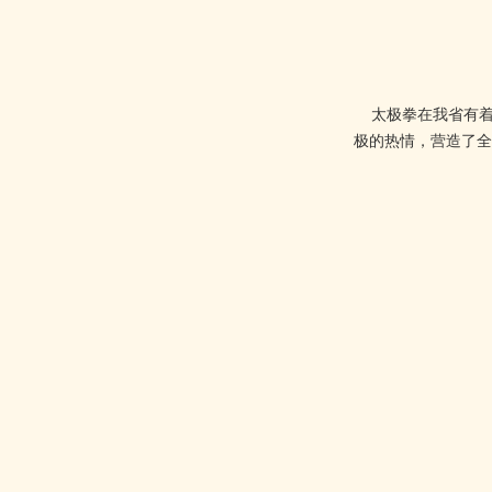
太极拳在我省有着
极的热情，营造了全