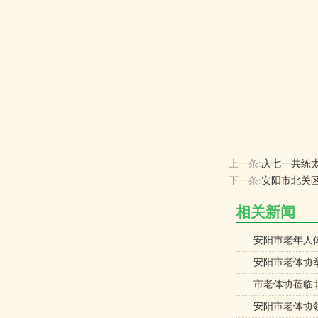
上一条:
庆七一共练太
下一条:
安阳市北关区
相关新闻
安阳市老年人
安阳市老体协举
市老体协莅临
安阳市老体协