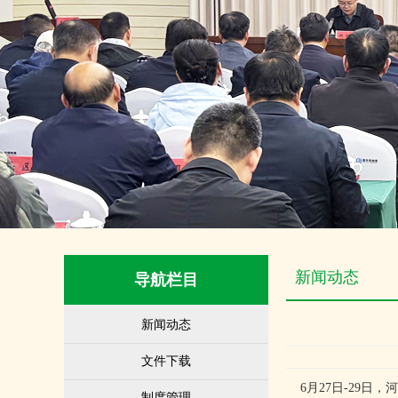
新闻动态
导航栏目
新闻动态
文件下载
6月27日-29日
制度管理