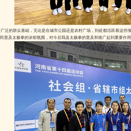
广泛的群众基础，无论是在城市公园还是农村广场，到处都活跃着这些项
民普及太极拳的浓郁氛围，对今后我县太极拳的普及和推广起到重要作用