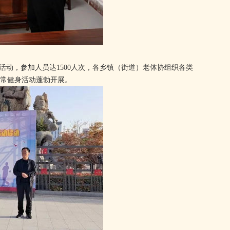
动，参加人员达1500人次，各乡镇（街道）老体协组织各类
日常健身活动蓬勃开展。