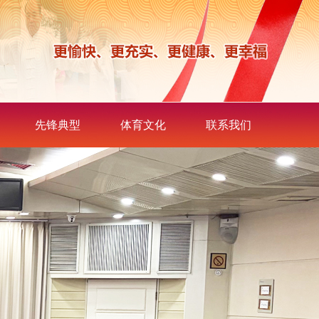
先锋典型
体育文化
联系我们