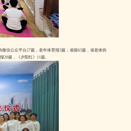
微信公众平台27篇，老年体育报3篇；省级63篇，省老体协
报20篇，《夕阳红》11篇。