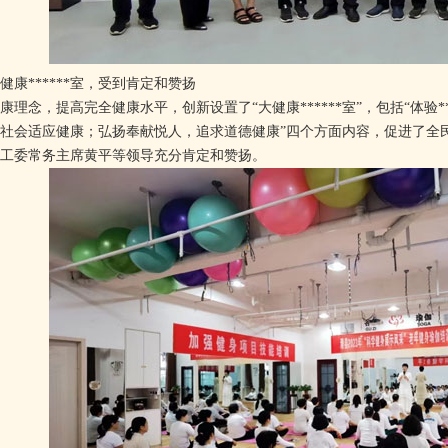
******室，受到肯定和赞扬
念，提高完全健康水平，创新设置了“大健康******室”，包括“体验*
社会适应健康；弘扬奉献悦人，追求道德健康”四个方面内容，促进了全民健身
工委常务主席黄平等领导充分肯定和赞扬。