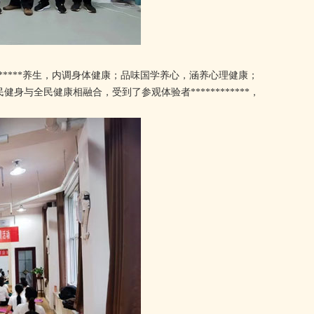
*****养生，内调身体健康；品味国学养心，涵养心理健康；
与全民健康相融合，受到了参观体验者************，