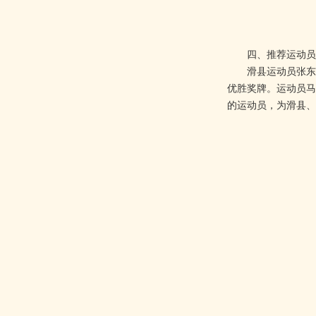
四、推荐运动员参
滑县运动员张东梅与
优胜奖牌。运动员马
的运动员，为滑县、