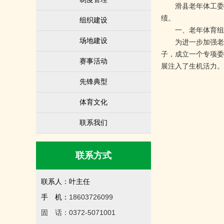
滑县老年体工委在安
绩。
组织建设
一、老年体育组织
场地建设
为进一步加强老年
子，成立一个专项委
赛事活动
展注入了生机活力。
先锋典型
体育文化
联系我们
联系方式
联系人：叶主任
18603726099
手 机：
固 话：0372-5071001