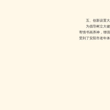
五、创新设置大健康
为倡导树立大健康理
寄情书画养神，增强
受到了安阳市老年体