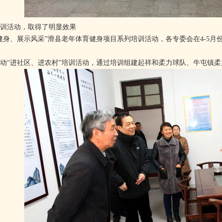
活动，取得了明显效果
、展示风采”滑县老年体育健身项目系列培训活动，各专委会在4-5月份
进社区、进农村”培训活动，通过培训组建起祥和柔力球队、牛屯镇柔力