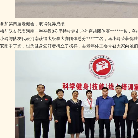
加第四届老健会，取得优异成绩
队友代表河南一举夺得8公里持杖健走户外穿越团体赛******名，
小玲与队友代表河南获得太极拳大赛团体总分******名，马小玲荣获优胜
安阳争了光，也为健身爱好者树立了榜样，县老年体工委号召大家向她们