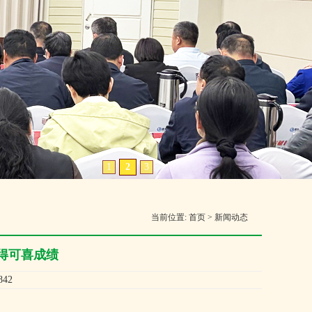
1
2
3
当前位置:
首页
>
新闻动态
取得可喜成绩
42