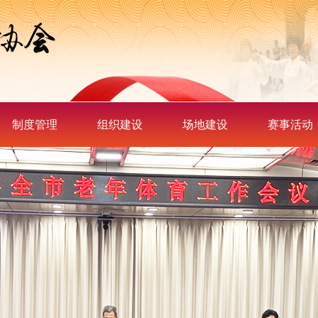
制度管理
组织建设
场地建设
赛事活动