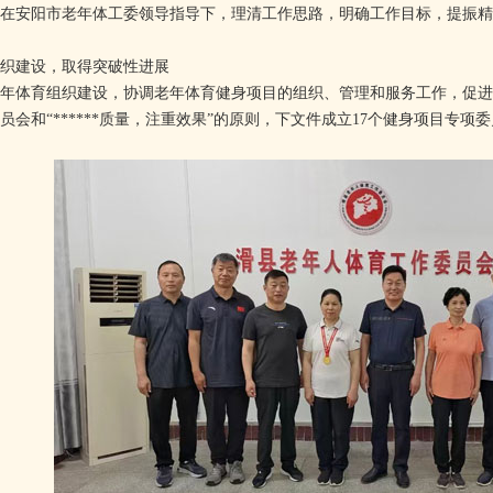
阳市老年体工委领导指导下，理清工作思路，明确工作目标，提振精神，
建设，取得突破性进展
体育组织建设，协调老年体育健身项目的组织、管理和服务工作，促进
员会和“******质量，注重效果”的原则，下文件成立17个健身项目专