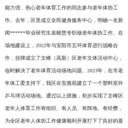
能力强、热心老年体育工作的同志参与老年体协工
作。去年，区里成立全民健身服务中心，明确一名新
闻******毕业研究生袁晓慧专职做老年体协工作。在
场地建设上，2022年与安阳市五环体育进行战略合
作，挂牌成立了文峰（高新）区老年文体活动中心，
临时解决了老年体育活动场地问题。2023年，在市老
年体工委支持下，我区在安惠苑建立了一个塑料室外
乒乓球活动场地。通过以上措施，初步实现了文峰区
老年人体育工作有组织、有人员、有阵地、有经费，
为全区老年人体协工作健康顺利开展打下了良好的基