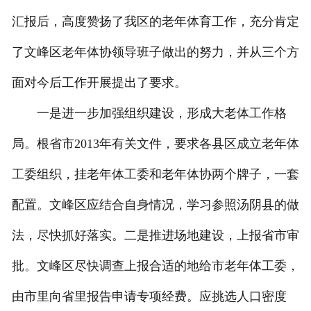
汇报后，高度赞扬了我区的老年体育工作，充分肯定
了文峰区老年体协领导班子做出的努力，并从三个方
面对今后工作开展提出了要求。
一是进一步加强组织建设，形成大老体工作格
局。根省市2013年有关文件，要求各县区成立老年体
工委组织，挂老年体工委和老年体协两个牌子，一套
配置。文峰区应结合自身情况，学习参照汤阴县的做
法，尽快抓好落实。二是推进场地建设，上报省市审
批。文峰区尽快调查上报合适的地给市老年体工委，
由市里向省里报告申请专项经费。应挑选人口密度