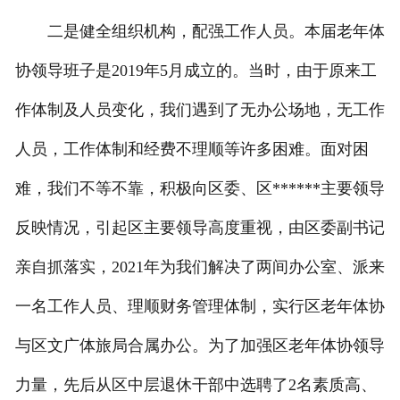
二是健全组织机构，配强工作人员。本届老年体
协领导班子是2019年5月成立的。当时，由于原来工
作体制及人员变化，我们遇到了无办公场地，无工作
人员，工作体制和经费不理顺等许多困难。面对困
难，我们不等不靠，积极向区委、区******主要领导
反映情况，引起区主要领导高度重视，由区委副书记
亲自抓落实，2021年为我们解决了两间办公室、派来
一名工作人员、理顺财务管理体制，实行区老年体协
与区文广体旅局合属办公。为了加强区老年体协领导
力量，先后从区中层退休干部中选聘了2名素质高、