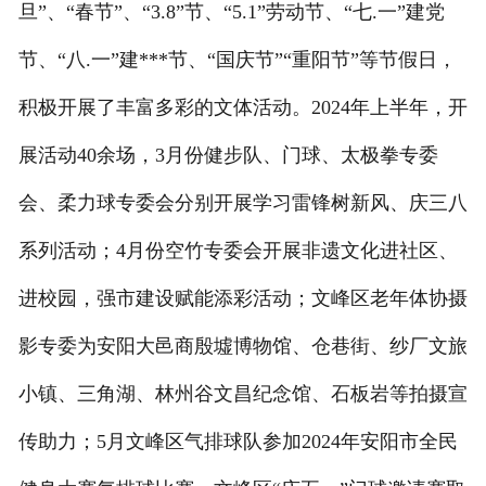
旦”、“春节”、“3.8”节、“5.1”劳动节、“七.一”建党
节、“八.一”建***节、“国庆节”“重阳节”等节假日，
积极开展了丰富多彩的文体活动。2024年上半年，开
展活动40余场，3月份健步队、门球、太极拳专委
会、柔力球专委会分别开展学习雷锋树新风、庆三八
系列活动；4月份空竹专委会开展非遗文化进社区、
进校园，强市建设赋能添彩活动；文峰区老年体协摄
影专委为安阳大邑商殷墟博物馆、仓巷街、纱厂文旅
小镇、三角湖、林州谷文昌纪念馆、石板岩等拍摄宣
传助力；5月文峰区气排球队参加2024年安阳市全民