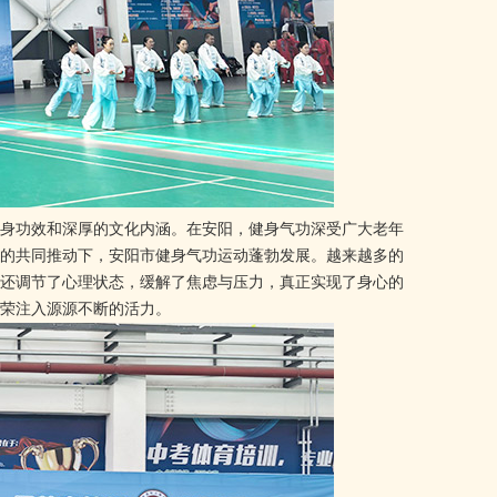
身功效和深厚的文化内涵。在安阳，健身气功深受广大老年
的共同推动下，安阳市健身气功运动蓬勃发展。越来越多的
还调节了心理状态，缓解了焦虑与压力，真正实现了身心的
荣注入源源不断的活力。