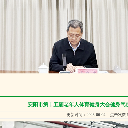
安阳市第十五届老年人体育健身大会健身气
更新时间：2025-06-04 点击次数:5