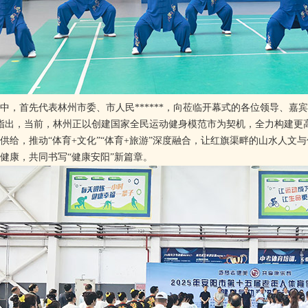
首先代表林州市委、市人民******，向莅临开幕式的各位领导、嘉宾
他指出，当前，林州正以创建国家全民运动健身模范市为契机，全力构建
供给，推动“体育+文化”“体育+旅游”深度融合，让红旗渠畔的山水人
健康，共同书写“健康安阳”新篇章。