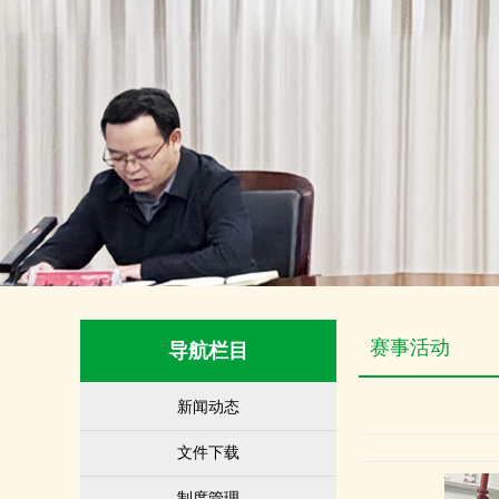
赛事活动
导航栏目
新闻动态
文件下载
制度管理