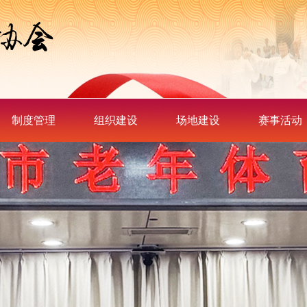
制度管理
组织建设
场地建设
赛事活动