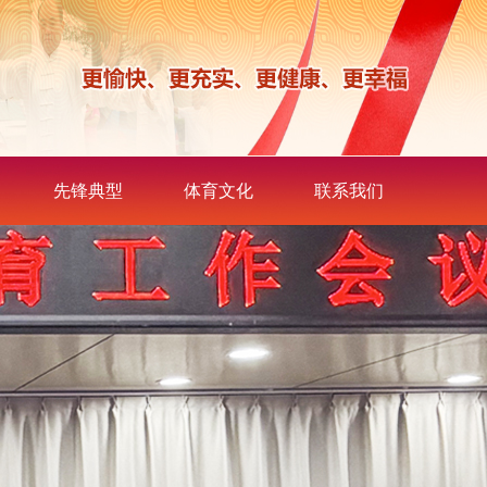
先锋典型
体育文化
联系我们