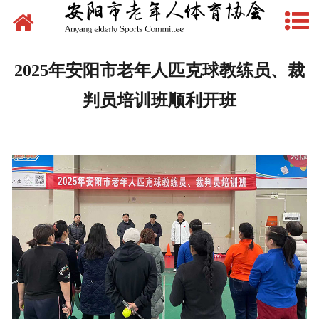
网站首页
新闻动态
2025年安阳市老年人匹克球教练员、裁
文件下载
判员培训班顺利开班
制度管理
组织建设
场地建设
赛事活动
先锋典型
体育文化