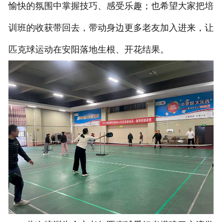
愉快的氛围中掌握技巧、感受乐趣；也希望大家把培
训班的收获带回去，带动身边更多老友加入进来，让
匹克球运动在安阳落地生根、开花结果。