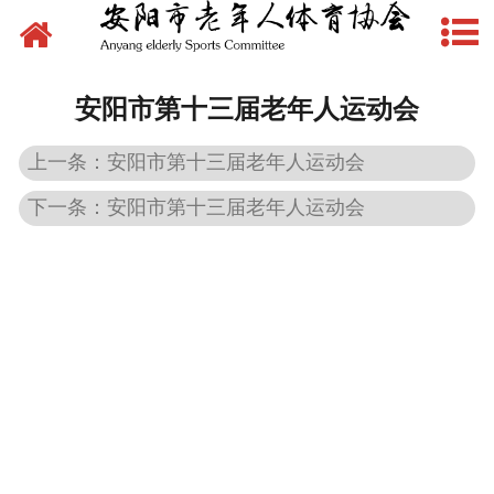
网站首页
新闻动态
安阳市第十三届老年人运动会
文件下载
上一条：安阳市第十三届老年人运动会
制度管理
下一条：安阳市第十三届老年人运动会
组织建设
场地建设
赛事活动
先锋典型
体育文化