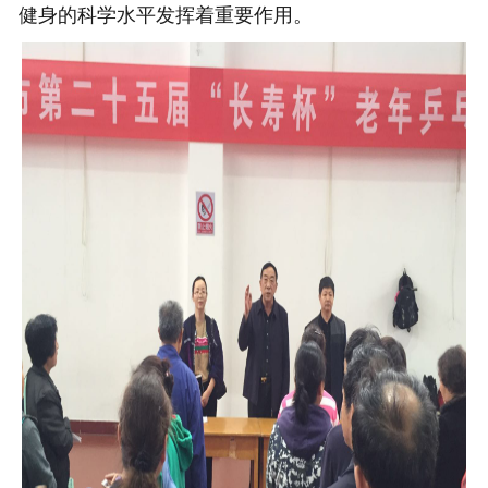
健身的科学水平发挥着重要作用。
联系我们