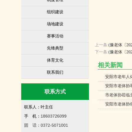
组织建设
场地建设
赛事活动
上一条:
(豫老体〔2
先锋典型
下一条:
(豫老体〔2
体育文化
相关新闻
联系我们
安阳市老年人
安阳市老体协举
联系方式
市老体协莅临
安阳市老体协
联系人：叶主任
18603726099
手 机：
固 话：0372-5071001