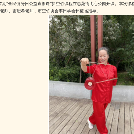
期“全民健身日公益直播课”抖空竹课程在惠苑街街心公园开课。本次课
老师、雷进孝老师，市空竹协会李日学会长莅临指导。