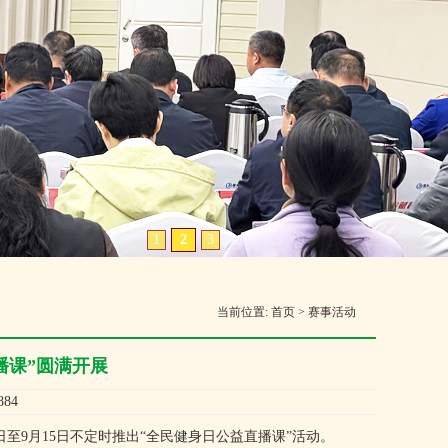
1
2
3
当前位置:
首页
>
赛事活动
播课”圆满开展
84
9月15日不定时推出“全民健身日公益直播课”活动。