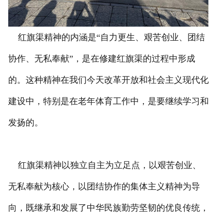
红旗渠精神的内涵是“自力更生、艰苦创业、团结
协作、无私奉献”，是在修建红旗渠的过程中形成
的。这种精神在我们今天改革开放和社会主义现代化
建设中，特别是在老年体育工作中，是要继续学习和
发扬的。
红旗渠精神以独立自主为立足点，以艰苦创业、
无私奉献为核心，以团结协作的集体主义精神为导
向，既继承和发展了中华民族勤劳坚韧的优良传统，