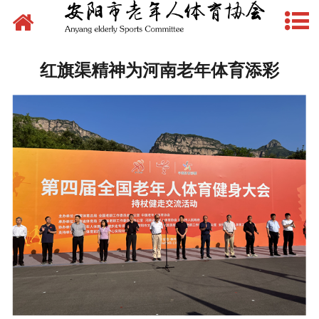
网站首页
新闻动态
红旗渠精神为河南老年体育添彩
文件下载
制度管理
组织建设
场地建设
赛事活动
先锋典型
体育文化