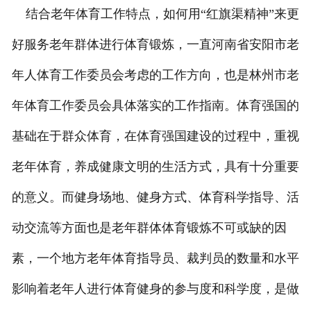
结合老年体育工作特点，如何用“红旗渠精神”来更
好服务老年群体进行体育锻炼，一直河南省安阳市老
年人体育工作委员会考虑的工作方向，也是林州市老
年体育工作委员会具体落实的工作指南。体育强国的
基础在于群众体育，在体育强国建设的过程中，重视
老年体育，养成健康文明的生活方式，具有十分重要
的意义。而健身场地、健身方式、体育科学指导、活
动交流等方面也是老年群体体育锻炼不可或缺的因
素，一个地方老年体育指导员、裁判员的数量和水平
影响着老年人进行体育健身的参与度和科学度，是做