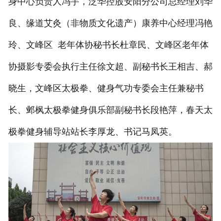
身中心负责人冯宇，泛华控股安阳分公司总经理刘华
良、缘道艾灸（非物质文化遗产）康养中心经理冯艳
玲、文峰区 老年体协秘书长杜章民、文峰区老年体
协摄影专委会执行主任徐文超、副秘书长王相吉、郝
晓生，文峰区太极拳、健身气功专委会主任兼秘书
长、邺枫太极拳健身俱乐部副秘书长段艳萍，春天太
极拳健身辅导站站长李厚龙、书记马凤英。