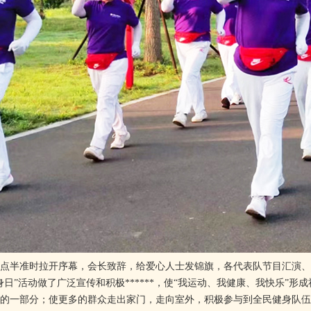
半准时拉开序幕，会长致辞，给爱心人士发锦旗，各代表队节目汇演、
身日”活动做了广泛宣传和积极******，使“我运动、我健康、我快乐”
的一部分；使更多的群众走出家门，走向室外，积极参与到全民健身队伍