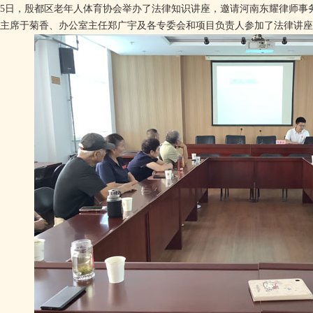
15日，殷都区老年人体育协会举办了法律知识讲座，邀请河南东耀律师
主席于菊香、办公室主任郑广宇及各专委会和项目负责人参加了法律讲座