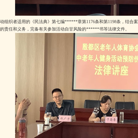
织者适用的《民法典》第七编******章第1176条和第1198条，结
**的责任和义务，完备有关参加活动自甘风险的******书等法律文件。