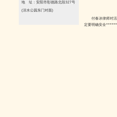
地 址：安阳市彰德路北段327号
(洹水公园东门对面)
付春冰律师对活动组
定要明确安全****